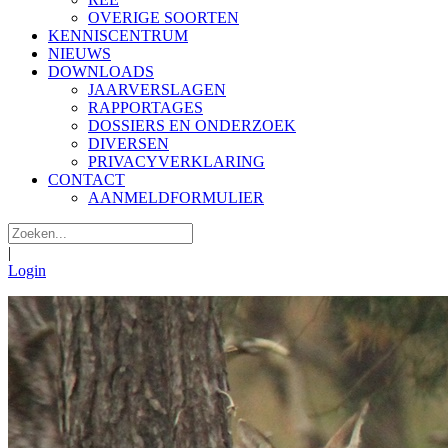
OVERIGE SOORTEN
KENNISCENTRUM
NIEUWS
DOWNLOADS
JAARVERSLAGEN
RAPPORTAGES
DOSSIERS EN ONDERZOEK
DIVERSEN
PRIVACYVERKLARING
CONTACT
AANMELDFORMULIER
|
Login