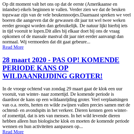
Op dit moment valt het ons op dat de eerste (Amerikaanse en
inlandse) eikels beginnen te vallen. Verder zien we dat de beuken
topzwaar zijn van de vele beukennootjes.Daarnaast spreken we veel
boeren die aangeven dat de gewassen dit jaar tot wel twee weken
eerder geoogst worden dan gebruikelijk. De natuur lijkt hierbij iets
in tijd vooruit te lopen.Dit alles bij elkaar doet bij ons de vraag
opkomen of de massale mastval dit jaar niet eerder aanvangt dan
normaal. Wij vermoeden dat dit gaat gebeure...
Read More
28 maart 2020 - PAS OP! KOMENDE
PERIODE KANS OP
WILDAANRIJDING GROTER!
In de vroege ochtend van zondag 29 maart gaat de klok een uur
vooruit, van winter- naar zomertijd. De komende periode is
daardoor de kans op een wildaanrijding groter. Veel verplaatsingen
van o.a. reeën, herten en wilde zwijnen vallen precies samen met de
ochtend- en avondspits in het verkeer. Dieren kennen geen winter-
of zomertijd, dat is iets van mensen. In het wild levende dieren
hebben alleen hun biologische klok en moeten de komende periode
wennen en hun activiteiten aanpassen op...
Read More