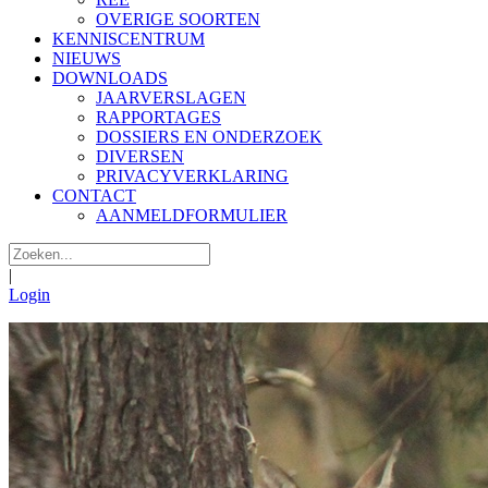
OVERIGE SOORTEN
KENNISCENTRUM
NIEUWS
DOWNLOADS
JAARVERSLAGEN
RAPPORTAGES
DOSSIERS EN ONDERZOEK
DIVERSEN
PRIVACYVERKLARING
CONTACT
AANMELDFORMULIER
|
Login