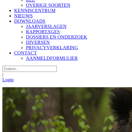
OVERIGE SOORTEN
KENNISCENTRUM
NIEUWS
DOWNLOADS
JAARVERSLAGEN
RAPPORTAGES
DOSSIERS EN ONDERZOEK
DIVERSEN
PRIVACYVERKLARING
CONTACT
AANMELDFORMULIER
|
Login