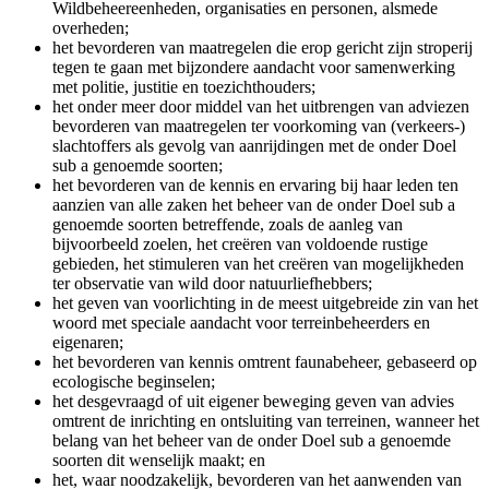
Wildbeheereenheden, organisaties en personen, alsmede
overheden;
het bevorderen van maatregelen die erop gericht zijn stroperij
tegen te gaan met bijzondere aandacht voor samenwerking
met politie, justitie en toezichthouders;
het onder meer door middel van het uitbrengen van adviezen
bevorderen van maatregelen ter voorkoming van (verkeers-)
slachtoffers als gevolg van aanrijdingen met de onder Doel
sub a genoemde soorten;
het bevorderen van de kennis en ervaring bij haar leden ten
aanzien van alle zaken het beheer van de onder Doel sub a
genoemde soorten betreffende, zoals de aanleg van
bijvoorbeeld zoelen, het creëren van voldoende rustige
gebieden, het stimuleren van het creëren van mogelijkheden
ter observatie van wild door natuurliefhebbers;
het geven van voorlichting in de meest uitgebreide zin van het
woord met speciale aandacht voor terreinbeheerders en
eigenaren;
het bevorderen van kennis omtrent faunabeheer, gebaseerd op
ecologische beginselen;
het desgevraagd of uit eigener beweging geven van advies
omtrent de inrichting en ontsluiting van terreinen, wanneer het
belang van het beheer van de onder Doel sub a genoemde
soorten dit wenselijk maakt; en
het, waar noodzakelijk, bevorderen van het aanwenden van