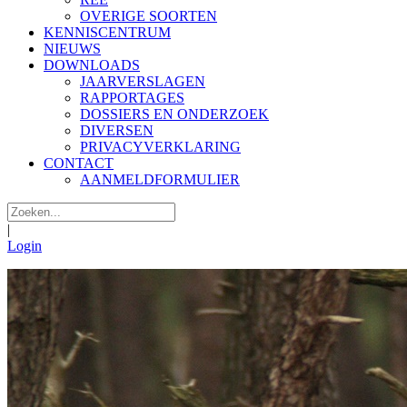
OVERIGE SOORTEN
KENNISCENTRUM
NIEUWS
DOWNLOADS
JAARVERSLAGEN
RAPPORTAGES
DOSSIERS EN ONDERZOEK
DIVERSEN
PRIVACYVERKLARING
CONTACT
AANMELDFORMULIER
|
Login