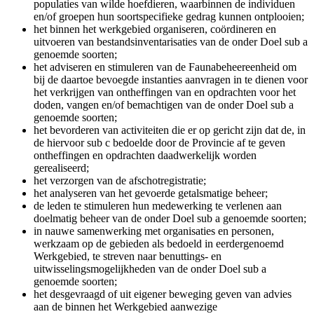
populaties van wilde hoefdieren, waarbinnen de individuen
en/of groepen hun soortspecifieke gedrag kunnen ontplooien;
het binnen het werkgebied organiseren, coördineren en
uitvoeren van bestandsinventarisaties van de onder Doel sub a
genoemde soorten;
het adviseren en stimuleren van de Faunabeheereenheid om
bij de daartoe bevoegde instanties aanvragen in te dienen voor
het verkrijgen van ontheffingen van en opdrachten voor het
doden, vangen en/of bemachtigen van de onder Doel sub a
genoemde soorten;
het bevorderen van activiteiten die er op gericht zijn dat de, in
de hiervoor sub c bedoelde door de Provincie af te geven
ontheffingen en opdrachten daadwerkelijk worden
gerealiseerd;
het verzorgen van de afschotregistratie;
het analyseren van het gevoerde getalsmatige beheer;
de leden te stimuleren hun medewerking te verlenen aan
doelmatig beheer van de onder Doel sub a genoemde soorten;
in nauwe samenwerking met organisaties en personen,
werkzaam op de gebieden als bedoeld in eerdergenoemd
Werkgebied, te streven naar benuttings- en
uitwisselingsmogelijkheden van de onder Doel sub a
genoemde soorten;
het desgevraagd of uit eigener beweging geven van advies
aan de binnen het Werkgebied aanwezige