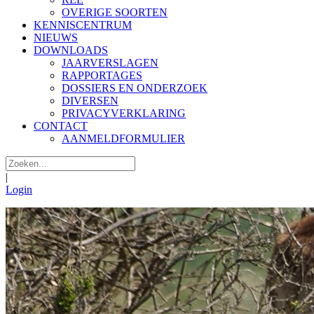
OVERIGE SOORTEN
KENNISCENTRUM
NIEUWS
DOWNLOADS
JAARVERSLAGEN
RAPPORTAGES
DOSSIERS EN ONDERZOEK
DIVERSEN
PRIVACYVERKLARING
CONTACT
AANMELDFORMULIER
|
Login