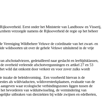
 Rijksoverheid. Eerst onder het Ministerie van Landbouw en Visserij,
Arnhem verzorgde namens de Rijksoverheid de regie op het beheer
e Vereniging Wildbeheer Veluwe de coördinatie van het zwart- en
 wildsoorten uit over de gehele Veluwe uitsluitend in de vrije
an afschotadviezen, gedetailleerd naar geslacht en leeftijdsklassen,
de overheid verleende afschotvergunningen ex artikel 27 en 53
( het wild dat omkomt door verkeer en voor zover zulks wordt
rde inzake de beleidsvorming. Een voorbeeld hiervan is de
sties als wildviaducten, wildoversteekplaatsen, evaluatie van de
en aangeven waar ecologische verbindingszones liggen tussen de
, het bevorderen van wilduitwisseling, de vermindering van
ijke uitbraken van dierziekten bij wilde zwijnen en edelherten,