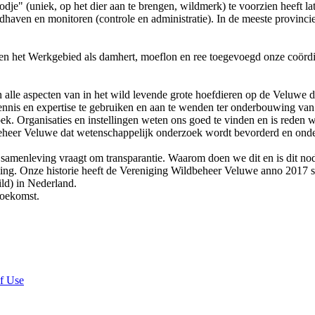
e" (uniek, op het dier aan te brengen, wildmerk) te voorzien heeft late
aven en monitoren (controle en administratie). In de meeste provincie
nnen het Werkgebied als damhert, moeflon en ree toegevoegd onze coörd
 alle aspecten van in het wild levende grote hoefdieren op de Veluwe do
kennis en expertise te gebruiken en aan te wenden ter onderbouwing van
k. Organisaties en instellingen weten ons goed te vinden en is reden 
eheer Veluwe dat wetenschappelijk onderzoek wordt bevorderd en onde
 samenleving vraagt om transparantie. Waarom doen we dit en is dit n
ming. Onze historie heeft de Vereniging Wildbeheer Veluwe anno 2017 
ild) in Nederland.
 toekomst.
f Use