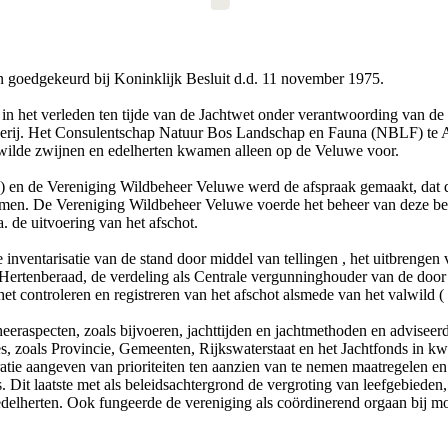
n goedgekeurd bij Koninklijk Besluit d.d. 11 november 1975.
 in het verleden ten tijde van de Jachtwet onder verantwoording van de
serij. Het Consulentschap Natuur Bos Landschap en Fauna (NBLF) te 
e wilde zwijnen en edelherten kwamen alleen op de Veluwe voor.
 en de Vereniging Wildbeheer Veluwe werd de afspraak gemaakt, dat d
men. De Vereniging Wildbeheer Veluwe voerde het beheer van deze beide
 de uitvoering van het afschot.
nventarisatie van de stand door middel van tellingen , het uitbrengen v
rtenberaad, de verdeling als Centrale vergunninghouder van de door 
het controleren en registreren van het afschot alsmede van het valwild 
heeraspecten, zoals bijvoeren, jachttijden en jachtmethoden en advisee
, zoals Provincie, Gemeenten, Rijkswaterstaat en het Jachtfonds in kwe
ratie aangeven van prioriteiten ten aanzien van te nemen maatregelen 
 Dit laatste met als beleidsachtergrond de vergroting van leefgebieden
herten. Ook fungeerde de vereniging als coördinerend orgaan bij mogel