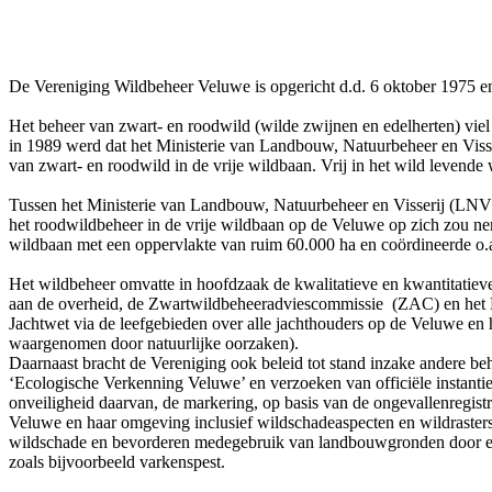
De Vereniging Wildbeheer Veluwe is opgericht d.d. 6 oktober 1975 e
Het beheer van zwart- en roodwild (wilde zwijnen en edelherten) viel
in 1989 werd dat het Ministerie van Landbouw, Natuurbeheer en Vis
van zwart- en roodwild in de vrije wildbaan. Vrij in het wild levend
Tussen het Ministerie van Landbouw, Natuurbeheer en Visserij (LNV)
het roodwildbeheer in de vrije wildbaan op de Veluwe op zich zou ne
wildbaan met een oppervlakte van ruim 60.000 ha en coördineerde o.a.
Het wildbeheer omvatte in hoofdzaak de kwalitatieve en kwantitatieve i
aan de overheid, de Zwartwildbeheeradviescommissie (ZAC) en het He
Jachtwet via de leefgebieden over alle jachthouders op de Veluwe en 
waargenomen door natuurlijke oorzaken).
Daarnaast bracht de Vereniging ook beleid tot stand inzake andere be
‘Ecologische Verkenning Veluwe’ en verzoeken van officiële instanties
onveiligheid daarvan, de markering, op basis van de ongevallenregist
Veluwe en haar omgeving inclusief wildschadeaspecten en wildrasters.
wildschade en bevorderen medegebruik van landbouwgronden door edel
zoals bijvoorbeeld varkenspest.