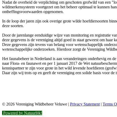
Nadat de overheid de verplichting om geschoten grofwild van een "loodj
wildmerkensysteem voortgezet om het beheer optimaal te kunnen handh
ontheffingsvoorwaarden opgenomen.
In de loop der jaren zijn ook overige grote wilde hoefdiersoorten bi
deze soorten.
Door de jarenlange eenduidige wijze van monitoring en registratie van
deze gegevens is de vereniging altijd goed in staat geweest om haar 
Deze gegevens zijn tevens van belang voor wetenschappelijk onderzoe
wetenschappelijke onderzoeken. Hierdoor zorgt de Vereniging Wildb
Het faunabeheer in Nederland is aan veranderingen onderhevig en de
naar Flora- en faunawet en per 1 januari 2017 de Wet natuurbescher
kennispartner te zijn voor grote in het wild levende hoefdieren (grofw
Daar zijn wij trots op en geeft de vereniging een solide basis voor de
© 2026 Vereniging Wildbeheer Veluwe
|
Privacy Statement
|
Terms O
Powered by Natuurlijk!