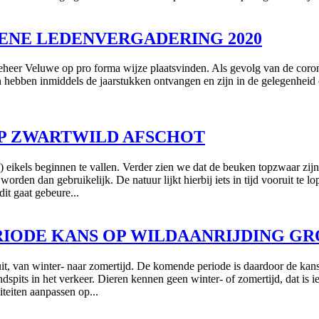
EMENE LEDENVERGADERING 2020
eer Veluwe op pro forma wijze plaatsvinden. Als gevolg van de corona
n hebben inmiddels de jaarstukken ontvangen en zijn in de gelegenheid o
T OP ZWARTWILD AFSCHOT
) eikels beginnen te vallen. Verder zien we dat de beuken topzwaar zi
rden dan gebruikelijk. De natuur lijkt hierbij iets in tijd vooruit te l
it gaat gebeure...
PERIODE KANS OP WILDAANRIJDING G
t, van winter- naar zomertijd. De komende periode is daardoor de kans 
spits in het verkeer. Dieren kennen geen winter- of zomertijd, dat is 
teiten aanpassen op...