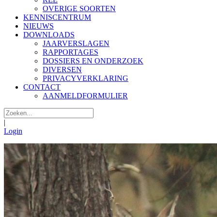
OVERIGE SOORTEN
KENNISCENTRUM
NIEUWS
DOWNLOADS
JAARVERSLAGEN
RAPPORTAGES
DOSSIERS EN ONDERZOEK
DIVERSEN
PRIVACYVERKLARING
CONTACT
AANMELDFORMULIER
|
Login